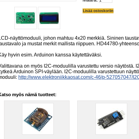
LCD-näyttömoduuli, johon mahtuu 4x20 merkkiä. Sininen taustaval
taustavalo ja mustat merkit mallista riippuen. HD44780-yhteenso
Käy hyvin esim. Arduinon kanssa käytettäväksi.
Valittavana on myös I2C-moduulilla varustettu versio näytöstä. 
kytkeä Arduinon SPI-väylään. I2C-moduulilla varustettuun näyttöö
moduuli:
http://www.elektroniikkaosat.com/c-46/p-527057047/I2
Katso myös nämä tuotteet: