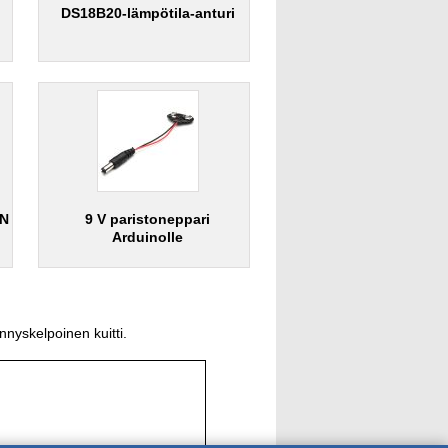
DS18B20-lämpötila-anturi
-N
9 V paristoneppari
Arduinolle
nyskelpoinen kuitti.