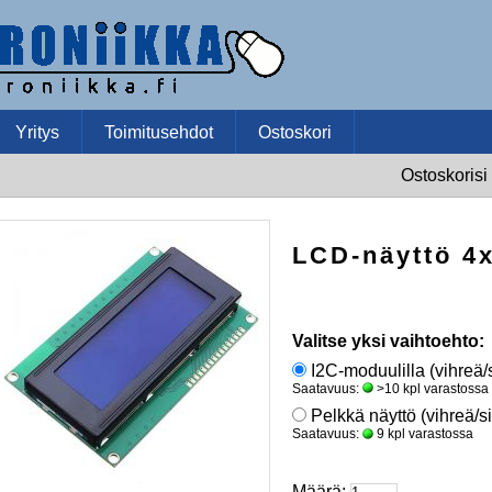
Yritys
Toimitusehdot
Ostoskori
Ostoskorisi 
LCD-näyttö 4
Valitse yksi vaihtoehto:
I2C-moduulilla (vihreä/
Saatavuus:
>10 kpl varastossa
Pelkkä näyttö (vihreä/s
Saatavuus:
9 kpl varastossa
Määrä: