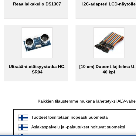
Reaaliaikakello DS1307
I2C-adapteri LCD-näytölle
Ultraääni-etäisyystutka HC-
[10 cm] Dupont-lajitelma U
SR04
40 kpl
Kaikkien tilaustemme mukana lähetetyksi ALV-vähen
Tuotteet toimitetaan nopeasti Suomesta
Asiakaspalvelu ja -palautukset hoituvat suomeksi