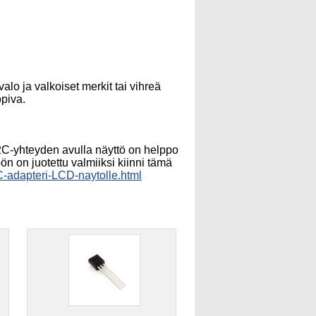
o ja valkoiset merkit tai vihreä
piva.
I2C-yhteyden avulla näyttö on helppo
n on juotettu valmiiksi kiinni tämä
C-adapteri-LCD-naytolle.html