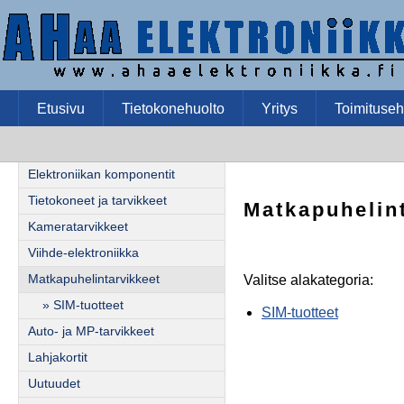
Etusivu
Tietokonehuolto
Yritys
Toimituseh
Elektroniikan komponentit
Tietokoneet ja tarvikkeet
Matkapuhelin
Kameratarvikkeet
Viihde-elektroniikka
Matkapuhelintarvikkeet
Valitse alakategoria:
» SIM-tuotteet
SIM-tuotteet
Auto- ja MP-tarvikkeet
Lahjakortit
Uutuudet