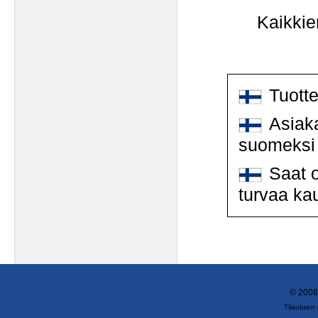
Kaikkie
Tuott
Asiaka
suomeksi
Saat o
turvaa ka
© 2008
Tilauksen