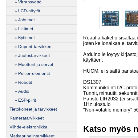
» Virransyöttö
» LCD-näytöt
» Johtimet
» Liittimet
Reaaliaikakello sisältää 
» Kytkimet
joten kellonaikaa ei tarvit
» Dupont-tarvikkeet
Arduinolle löytyy kirjasto
» Juotostarvikkeet
käyttäen.
» Moottorit ja servot
HUOM, ei sisällä paristoa
» Peltier-elementit
DS1307
» Robotit
Kommunikointi I2C-protoko
» Audio
Tunnit, minuutit, sekunnit
Paristo LIR2032 (ei sisäll
» ESP-piirit
1Hz ulostulo
Tietokoneet ja tarvikkeet
"Non-volatile memory" 56
Kameratarvikkeet
Katso myös n
Viihde-elektroniikka
Matkapuhelintarvikkeet