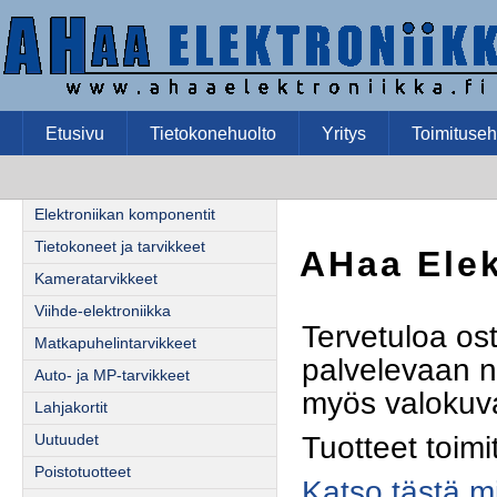
Etusivu
Tietokonehuolto
Yritys
Toimituseh
Elektroniikan komponentit
Tietokoneet ja tarvikkeet
AHaa Elek
Kameratarvikkeet
Viihde-elektroniikka
Tervetuloa ost
Matkapuhelintarvikkeet
palvelevaan n
Auto- ja MP-tarvikkeet
myös valokuvau
Lahjakortit
Tuotteet toim
Uutuudet
Poistotuotteet
Katso tästä mik