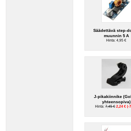
Säädettävä step-d
muunnin 5 A
Hinta: 4,95 €
J-pikakiinnike (Go
yhteensopiva)
Hinta:
7,45 €
2,24 € (