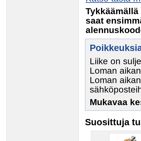
Tykkäämällä 
saat ensimmä
alennuskoode
Poikkeuksia
Liike on sulj
Loman aikana
Loman aikana
sähköposteihi
Mukavaa ke
Suosittuja t