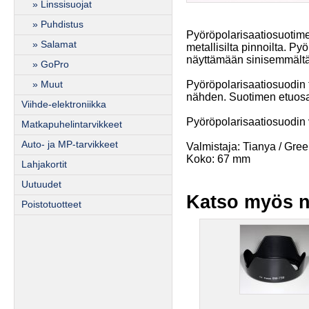
» Linssisuojat
» Puhdistus
Pyöröpolarisaatiosuotimell
» Salamat
metallisilta pinnoilta. P
näyttämään sinisemmältä 
» GoPro
Pyöröpolarisaatiosuodin 
» Muut
nähden. Suotimen etuosa 
Viihde-elektroniikka
Pyöröpolarisaatiosuodin
Matkapuhelintarvikkeet
Auto- ja MP-tarvikkeet
Valmistaja: Tianya / Gree
Koko: 67 mm
Lahjakortit
Uutuudet
Katso myös n
Poistotuotteet