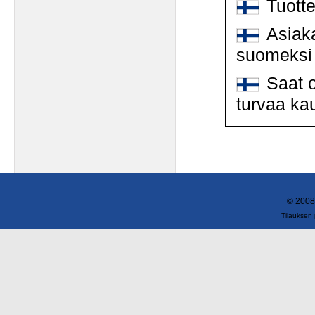
Tuott
Asiaka
suomeksi
Saat o
turvaa ka
© 2008
Tilauksen