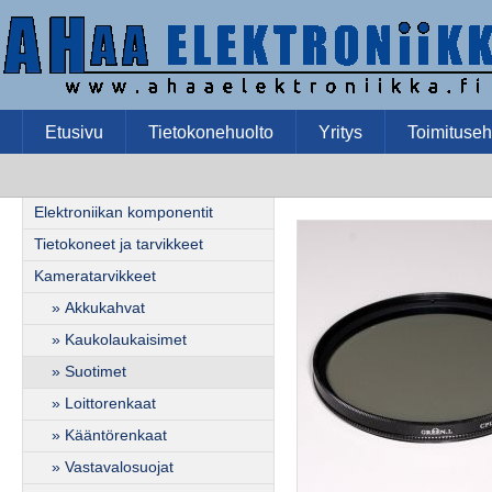
Etusivu
Tietokonehuolto
Yritys
Toimituseh
Elektroniikan komponentit
Tietokoneet ja tarvikkeet
Kameratarvikkeet
» Akkukahvat
» Kaukolaukaisimet
» Suotimet
» Loittorenkaat
» Kääntörenkaat
» Vastavalosuojat