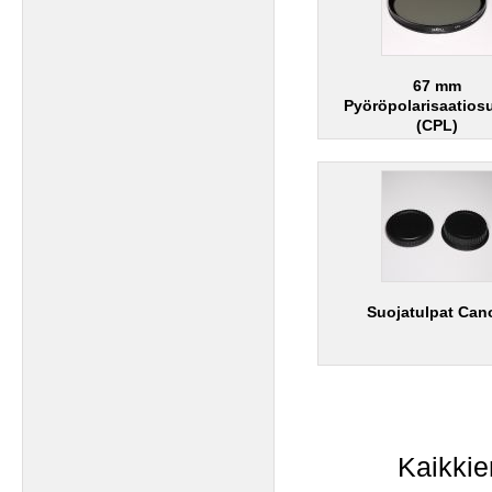
67 mm
Pyöröpolarisaatios
(CPL)
Suojatulpat Can
Kaikkie