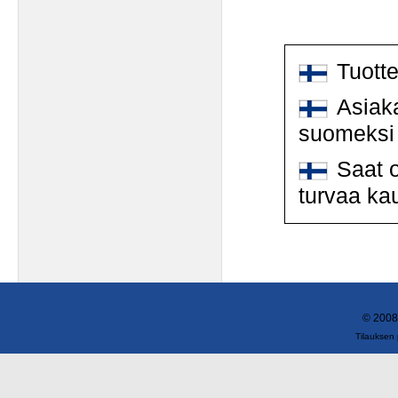
Tuott
Asiaka
suomeksi
Saat o
turvaa ka
© 2008
Tilauksen