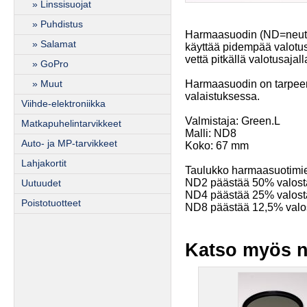
» Linssisuojat
» Puhdistus
Harmaasuodin (ND=neutra
» Salamat
käyttää pidempää valotusa
vettä pitkällä valotusaja
» GoPro
Harmaasuodin on tarpeen 
» Muut
valaistuksessa.
Viihde-elektroniikka
Valmistaja: Green.L
Matkapuhelintarvikkeet
Malli: ND8
Auto- ja MP-tarvikkeet
Koko: 67 mm
Lahjakortit
Taulukko harmaasuotimie
ND2 päästää 50% valost
Uutuudet
ND4 päästää 25% valost
Poistotuotteet
ND8 päästää 12,5% valo
Katso myös n