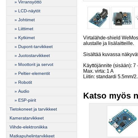
» Virransyöttö
» LCD-näytöt
» Johtimet
» Liittimet
Virtalähde-shield WeMos-k
» Kytkimet
alustalle ja lisälaitteille.
» Dupont-tarvikkeet
Sisältää kuvassa näkyvät l
» Juotostarvikkeet
» Moottorit ja servot
Käyttöjännite (sisään): 7
Max. virta: 1 A
» Peltier-elementit
Liitin: standardi 5.5mm/2
» Robotit
» Audio
Katso myös n
» ESP-piirit
Tietokoneet ja tarvikkeet
Kameratarvikkeet
Viihde-elektroniikka
Matkapuhelintarvikkeet