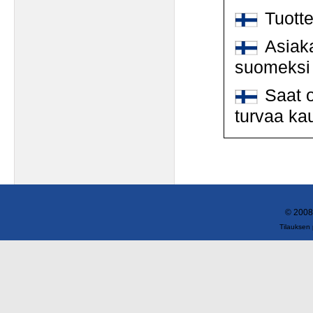
Tuott
Asiaka
suomeksi
Saat o
turvaa ka
© 2008
Tilauksen