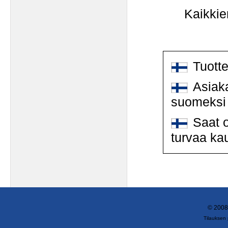
Kaikkie
Tuott
Asiaka
suomeksi
Saat o
turvaa ka
© 2008
Tilauksen