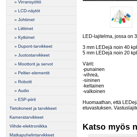
» Virransyöttö
» LCD-näytöt
» Johtimet
» Liittimet
LED-lajitelma, jossa on 3
» Kytkimet
» Dupont-tarvikkeet
3 mm LEDejä noin 40 kpl
5 mm LEDejä noin 20 kpl
» Juotostarvikkeet
Värit:
» Moottorit ja servot
-punainen
» Peltier-elementit
-vihreä,
-sininen
» Robotit
-keltainen
» Audio
-valkoinen
» ESP-piirit
Huomaathan, että LEDejä 
etuvastuksen. Vastuslajit
Tietokoneet ja tarvikkeet
Kameratarvikkeet
Katso myös n
Viihde-elektroniikka
Matkapuhelintarvikkeet